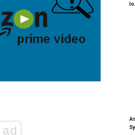
Io
Α
ad
Sy