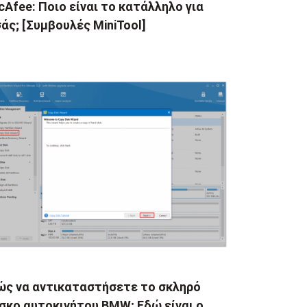
Afee: Ποιο είναι το κατάλληλο για
άς; [Συμβουλές MiniTool]
ώς να αντικαταστήσετε το σκληρό
σκο αυτοκινήτου BMW; Εδώ είναι ο