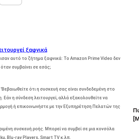
ειτουργεί ξαφνικά
σαν αυτό το ζήτημα ξαφνικά: Το Amazon Prime Video δεν
όταν συμβαίνει σε εσάς;
'Βεβαιωθείτε ότι η συσκευή σας είναι συνδεδεμένη στο
η. Εάν η σύνδεση λειτουργεί, αλλά εξακολουθείτε να
αρμογή ή επικοινωνήστε με την Εξυπηρέτηση Πελατών της
Πώ
[Μ
κριμένη συσκευή ροής. Μπορεί να συμβεί σε μια κονσόλα
u, Blu-ray Players, Smart TV κ.λπ.