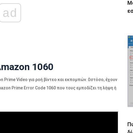
Mc
ad
εσ
Amazon 1060
 Prime Video για ροή βίντεο και εκπομπών. Ωστόσο, έχουν
azon Prime Error Code 1060 που τους εμποδίζει τη λήψη ή
Π
δί