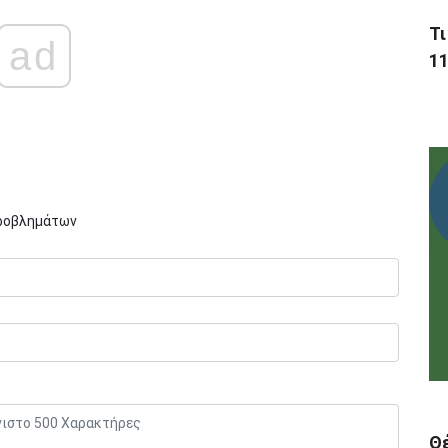
Τι
ad
11
Προβλημάτων
Θ