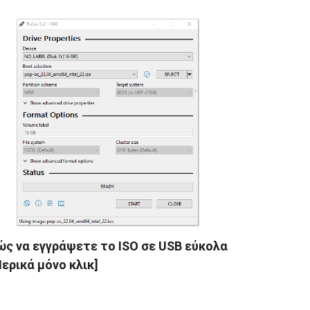
ς να εγγράψετε το ISO σε USB εύκολα
ερικά μόνο κλικ]