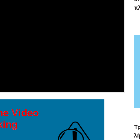
π
Τ
λή