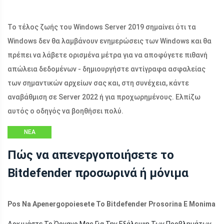
Το τέλος ζωής του Windows Server 2019 σημαίνει ότι τα
Windows δεν θα λαμβάνουν ενημερώσεις των Windows και θα
πρέπει να λάβετε ορισμένα μέτρα για να αποφύγετε πιθανή
απώλεια δεδομένων - δημιουργήστε αντίγραφα ασφαλείας
των σημαντικών αρχείων σας και, στη συνέχεια, κάντε
αναβάθμιση σε Server 2022 ή για προχωρημένους. Ελπίζω
αυτός ο οδηγός να βοηθήσει πολύ.
ΝΈΑ
Πώς να απενεργοποιήσετε το
Bitdefender προσωρινά ή μόνιμα
Pos Na Apenergopoiesete To Bitdefender Prosorina E Monima
Δοκιμάστε Το Όργανο Μας Για Την Εξάλειψη Των Προβλημάτων