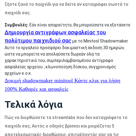
ζήστε ξανά το παιχνίδι για να δείτε αν καταγράφει σωστά το
παιχνίδι σας.
Συμβουλές:
Εάν είναι απαραίτητο, θα μπορούσατε να εξετάσετε
Δημιουργία αντιγράφων ασφαλείας του
πολύτιμου παιχνιδιού σας
με το Minitool Shadowmaker.
Αυτό το εργαλείο προσφέρει δοκιμαστική έκδοση 30 ημερών,
ώστε να μπορείτε να απολαύσετε δωρεάν όλα τα
χαρακτηριστικά του, συμπεριλαμβανομένου αντίγραφο
ασφαλείας αρχείου , κλωνοποίηση δίσκου, συγχρονισμός
αρχείων κ.ο.κ.
Δοκιμή shadowmaker minitool
Κάντε κλικ για λήψη
100%
Καθαρές και ασφαλείς
Τελικά λόγια
Πώς να διορθώσετε τα streamlabs που δεν καταγράφετε το
παιχνίδι σας; Αυτός ο οδηγός βρίσκει και μοιράζεται 5
αποτελεσματικές διορθώσεις, επιτρέποντάς σας να τις