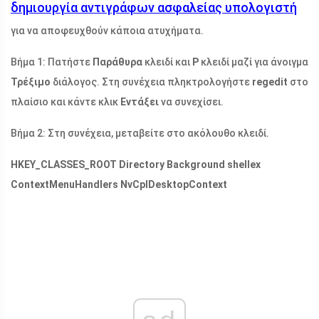
δημιουργία αντιγράφων ασφαλείας υπολογιστή
για να αποφευχθούν κάποια ατυχήματα.
Βήμα 1: Πατήστε
Παράθυρα
κλειδί και
Ρ
κλειδί μαζί για άνοιγμα
Τρέξιμο
διάλογος. Στη συνέχεια πληκτρολογήστε
regedit
στο
πλαίσιο και κάντε κλικ
Εντάξει
να συνεχίσει.
Βήμα 2: Στη συνέχεια, μεταβείτε στο ακόλουθο κλειδί.
HKEY_CLASSES_ROOT Directory Background shellex
ContextMenuHandlers NvCplDesktopContext