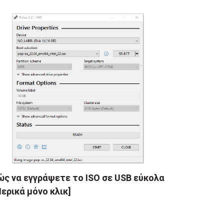
ς να εγγράψετε το ISO σε USB εύκολα
ερικά μόνο κλικ]