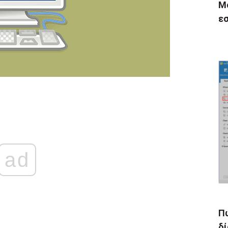
Mc
εσ
ad
Π
δί