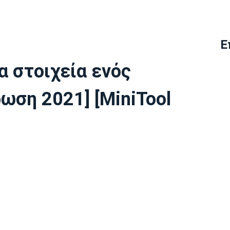
Ε
ια στοιχεία ενός
ωση 2021] [MiniTool