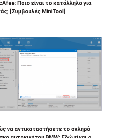
Afee: Ποιο είναι το κατάλληλο για
άς; [Συμβουλές MiniTool]
ώς να αντικαταστήσετε το σκληρό
σκο αυτοκινήτου BMW; Εδώ είναι ο