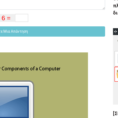
πλ
δι
τε Μια Απάντηση
[Σ