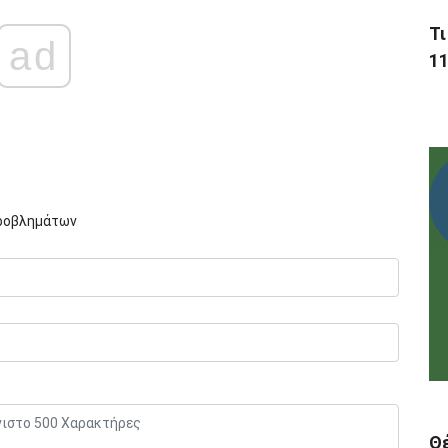
Τι
ad
11
Προβλημάτων
Θ