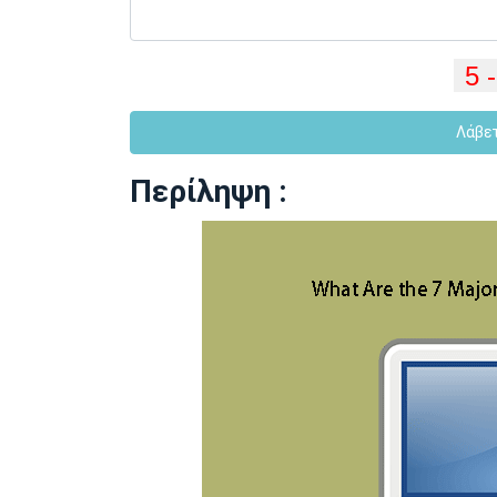
Λάβε
Περίληψη :