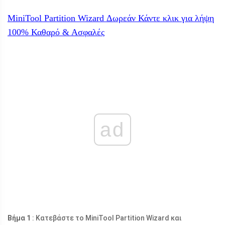
MiniTool Partition Wizard Δωρεάν
Κάντε κλικ για λήψη
100%
Καθαρό & Ασφαλές
ad
Βήμα 1
: Κατεβάστε το MiniTool Partition Wizard και