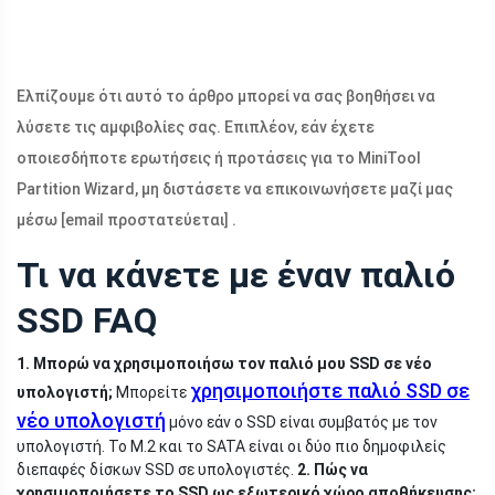
Ελπίζουμε ότι αυτό το άρθρο μπορεί να σας βοηθήσει να
λύσετε τις αμφιβολίες σας. Επιπλέον, εάν έχετε
οποιεσδήποτε ερωτήσεις ή προτάσεις για το MiniTool
Partition Wizard, μη διστάσετε να επικοινωνήσετε μαζί μας
μέσω
[email προστατεύεται]
.
Τι να κάνετε με έναν παλιό
SSD FAQ
1. Μπορώ να χρησιμοποιήσω τον παλιό μου SSD σε νέο
χρησιμοποιήστε παλιό SSD σε
υπολογιστή;
Μπορείτε
νέο υπολογιστή
μόνο εάν ο SSD είναι συμβατός με τον
υπολογιστή. Το M.2 και το SATA είναι οι δύο πιο δημοφιλείς
διεπαφές δίσκων SSD σε υπολογιστές.
2. Πώς να
χρησιμοποιήσετε το SSD ως εξωτερικό χώρο αποθήκευσης;