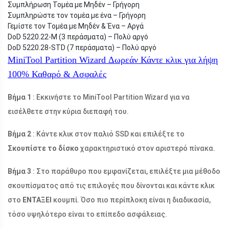
Συμπλήρωση Τομέα με Μηδέν – Γρήγορη
Συμπληρώστε τον τομέα με ένα – Γρήγορη
Γεμίστε τον Τομέα με Μηδέν & Ένα – Αργά
DoD 5220.22-M (3 περάσματα) – Πολύ αργό
DoD 5220.28-STD (7 περάσματα) – Πολύ αργό
MiniTool Partition Wizard Δωρεάν
Κάντε κλικ για λήψη
100%
Καθαρό & Ασφαλές
Βήμα 1
: Εκκινήστε το MiniTool Partition Wizard για να
εισέλθετε στην κύρια διεπαφή του.
Βήμα 2
: Κάντε κλικ στον παλιό SSD και επιλέξτε το
Σκουπίστε το δίσκο
χαρακτηριστικό στον αριστερό πίνακα.
Βήμα 3
: Στο παράθυρο που εμφανίζεται, επιλέξτε μια μέθοδο
σκουπίσματος από τις επιλογές που δίνονται και κάντε κλικ
στο
ΕΝΤΑΞΕΙ
κουμπί. Όσο πιο περίπλοκη είναι η διαδικασία,
τόσο υψηλότερο είναι το επίπεδο ασφάλειας.