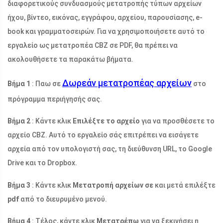
διαφορετικούς συνδυασμούς μετατροπής τύπων αρχείων
ήχου, βίντεο, εικόνας, εγγράφου, αρχείου, παρουσίασης, e-
book και γραμματοσειρών. Για να χρησιμοποιήσετε αυτό το
εργαλείο ως μετατροπέα CBZ σε PDF, θα πρέπει να
ακολουθήσετε τα παρακάτω βήματα.
Δωρεάν μετατροπέας αρχείων
Βήμα 1
: Παω σε
στο
πρόγραμμα περιήγησής σας.
Βήμα 2
: Κάντε κλικ
Επιλέξτε το αρχείο
για να προσθέσετε το
αρχείο CBZ. Αυτό το εργαλείο σάς επιτρέπει να εισάγετε
αρχεία από τον υπολογιστή σας, τη διεύθυνση URL, το Google
Drive και το Dropbox.
Βήμα 3
: Κάντε κλικ
Μετατροπή αρχείων σε
και μετά επιλέξτε
pdf
από το διευρυμένο μενού.
Βήμα 4
: Τέλος, κάντε κλικ
Μετατρέπω
για να ξεκινήσει η