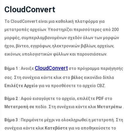
CloudConvert
Το CloudConvert είναι μια καθολική πλατφόρμα για
μετατροπές αρχείων. Υποστηρίζει περισσότερες από 200
μορφές, συμπεριλαμβανομένων σχεδόν όλων των μορφών
ήχου, βίντεο, εγγράφων, ηλεκτρονικών βιβλίων, αρχείων,
εικόνων, υπολογιστικών φύλλων και παρουσιάσεων.
CloudConvert
Βήμα 1
: Ανοιξε
στο πρόγραμμα περιήγησής
σας. Στη συνέχεια κάντε κλικ στο
βέλος
εικονίδιο δίπλα
Επιλέξτε Αρχείο
για να προσθέσετε το αρχείο CBZ.
Βήμα 2
: Αφού εισαγάγετε το αρχείο, επιλέξτε
PDF
στο
Μετατροπή σε
πεδίο. Στη συνέχεια κάντε κλικ
Μετατρέπω
.
Βήμα 3
: Περιμένετε μέχρι να ολοκληρωθεί η μετατροπή. Στη
συνέχεια κάντε κλικ
Κατεβάστε
για να αποθηκεύσετε το