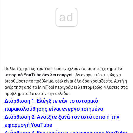
ad
Πολλοί χρήστες του YouTube ενοχλούνται από το ζήτημα
Το
ιστορικό YouTube δεν λειτουργεί
. Αν αναρωτιέστε πώς να
διορθώσετε το πρόβλημα, εδώ είναι όλα όσα χρειάζεστε. Αυτή η
ανάρτηση από το MiniTool περιγράφει λεπτομερώς 4 λύσεις στα
προβλήματα.
Σε αυτήν την σελίδα :
Διόρθωση 1: Ελέγξτε εάν το ιστορικό
παρακολούθησης είναι ενεργοποιημένο
Διόρθωση 2: Ανοίξτε ξανά τον ιστότοπο ή την
εφαρμογή YouTube
Διόρθωση 4: Ενημερώστε την εφαρμογή YouTube