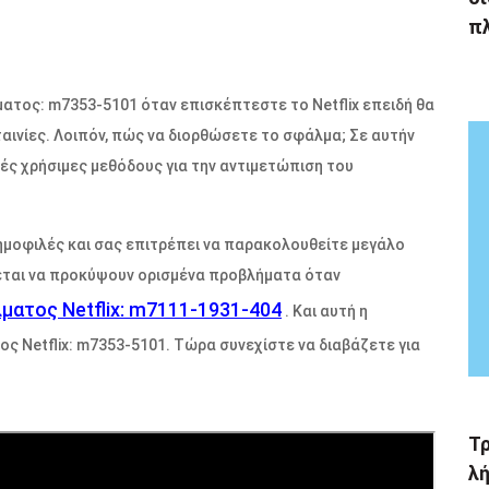
π
ματος: m7353-5101 όταν επισκέπτεστε το Netflix επειδή θα
αινίες. Λοιπόν, πώς να διορθώσετε το σφάλμα; Σε αυτήν
λές χρήσιμες μεθόδους για την αντιμετώπιση του
 δημοφιλές και σας επιτρέπει να παρακολουθείτε μεγάλο
χεται να προκύψουν ορισμένα προβλήματα όταν
ατος Netflix: m7111-1931-404
. Και αυτή η
 Netflix: m7353-5101. Τώρα συνεχίστε να διαβάζετε για
Τ
λή