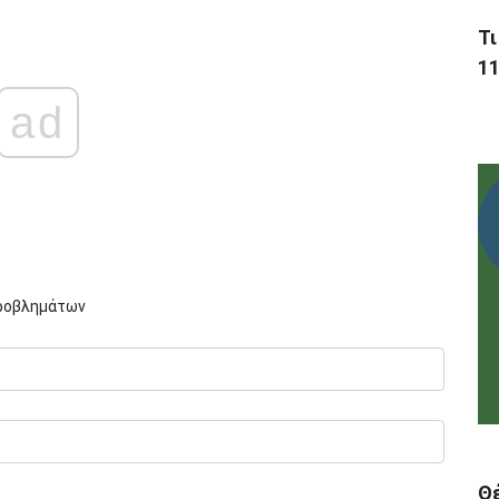
Τι
11
ad
Προβλημάτων
Θ