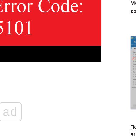
Mc
εσ
ad
Π
δί