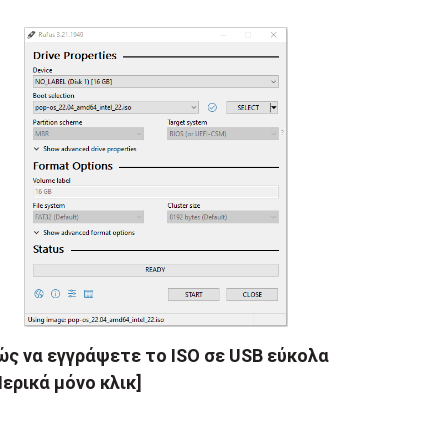
ς να εγγράψετε το ISO σε USB εύκολα
ερικά μόνο κλικ]