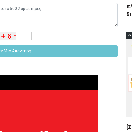
πλ
δι
τε Μια Απάντηση
[Σ