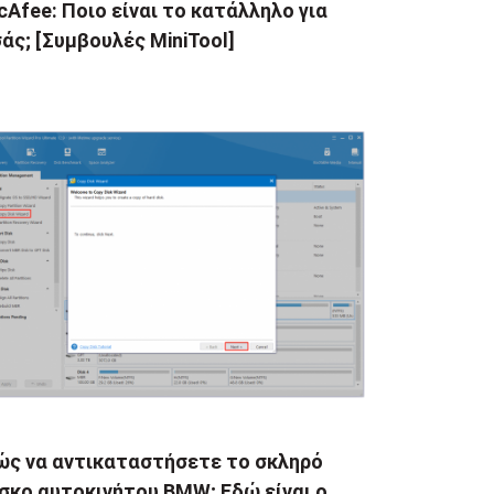
Afee: Ποιο είναι το κατάλληλο για
άς; [Συμβουλές MiniTool]
ώς να αντικαταστήσετε το σκληρό
σκο αυτοκινήτου BMW; Εδώ είναι ο