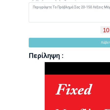
Λάβε
Περίληψη :