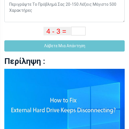
Λάβετε Μια Απάντηση
Περίληψη :