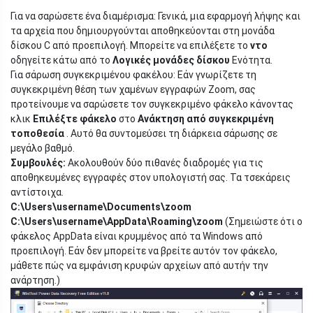
Για να σαρώσετε ένα διαμέρισμα: Γενικά, μια εφαρμογή λήψης και
τα αρχεία που δημιουργούνται αποθηκεύονται στη μονάδα
δίσκου C από προεπιλογή. Μπορείτε να επιλέξετε το
ντο
οδηγείτε κάτω από το
Λογικές μονάδες δίσκου
Ενότητα.
Για σάρωση συγκεκριμένου φακέλου: Εάν γνωρίζετε τη
συγκεκριμένη θέση των χαμένων εγγραφών Zoom, σας
προτείνουμε να σαρώσετε τον συγκεκριμένο φάκελο κάνοντας
κλικ
Επιλέξτε φάκελο
στο
Ανάκτηση από συγκεκριμένη
τοποθεσία
. Αυτό θα συντομεύσει τη διάρκεια σάρωσης σε
μεγάλο βαθμό.
Συμβουλές:
Ακολουθούν δύο πιθανές διαδρομές για τις
αποθηκευμένες εγγραφές στον υπολογιστή σας. Τα τσεκάρεις
αντίστοιχα.
C:\Users\username\Documents\zoom
C:\Users\username\AppData\Roaming\zoom
(Σημειώστε ότι ο
φάκελος AppData είναι κρυμμένος από τα Windows από
προεπιλογή. Εάν δεν μπορείτε να βρείτε αυτόν τον φάκελο,
μάθετε πώς να εμφάνιση κρυφών αρχείων από αυτήν την
ανάρτηση.)