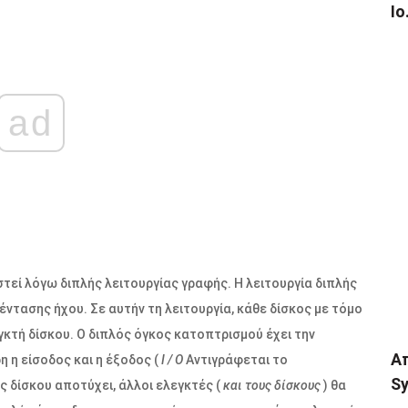
Io
ad
εί λόγω διπλής λειτουργίας γραφής. Η λειτουργία διπλής
ντασης ήχου. Σε αυτήν τη λειτουργία, κάθε δίσκος με τόμο
γκτή δίσκου. Ο διπλός όγκος κατοπτρισμού έχει την
Α
 η είσοδος και η έξοδος (
Ι / Ο
Αντιγράφεται το
Sy
ς δίσκου αποτύχει, άλλοι ελεγκτές (
και τους δίσκους
) θα