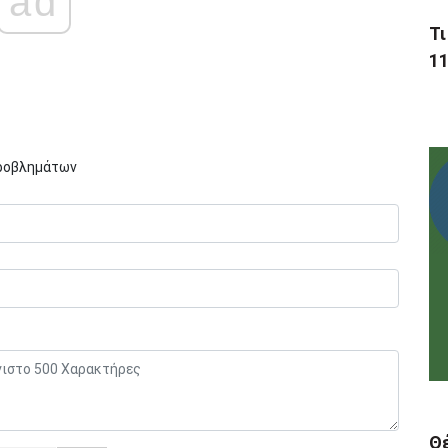
ad
Τι
11
Προβλημάτων
Θ