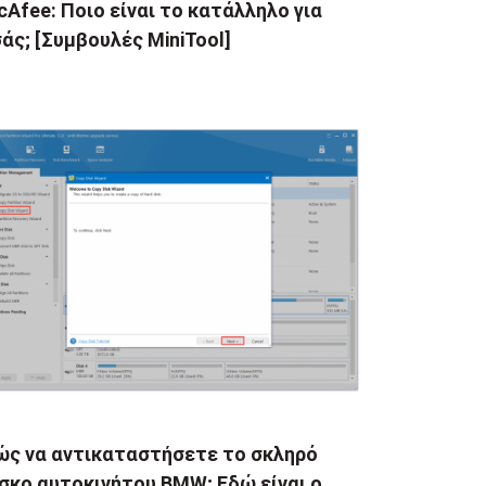
Afee: Ποιο είναι το κατάλληλο για
άς; [Συμβουλές MiniTool]
ώς να αντικαταστήσετε το σκληρό
σκο αυτοκινήτου BMW; Εδώ είναι ο