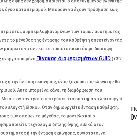
διπλής όψης δεν χρησιμοποιείται, ο αποτυχημένος ελεγκτής
 σε όγκο κατοπτρισμού. Μπορούν να έχουν πρόσβαση έως
οπτρίζεται, συμπεριλαμβανομένων των τόμων συστήματος
θύνετε το μέγεθος της έντασης του καθρέφτη επεκτείνοντάς
 δεν μπορείτε να αντικατοπτρίσετε επεκτάσιμη διεπαφή
Πίνακας διαμερισμάτων GUID
ς ενεργοποιημένο
(
GPT
ος ή την ένταση εκκίνησης, ένας ξεχωριστός ελεγκτής θα
τρισμού. Αυτό μπορεί να κάνει τη διαμόρφωση του
 Με αυτόν τον τρόπο επιτρέπει στο σύστημα να λειτουργεί
του ελεγκτή δίσκου. Όταν δημιουργείτε ένταση καθρέφτη,
Πώ
ους των οποίων το μέγεθος, το μοντέλο και ο
[Μ
ρησιμοποιείτε τεχνολογία διπλής όψης, ειδικά όταν
συστήματος ή την ένταση εκκίνησης, συνιστάται να