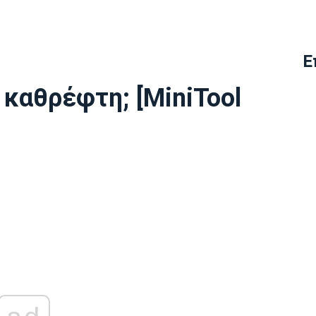
Ε
υ καθρέφτη; [MiniTool