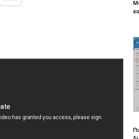
Mc
εσ
Π
δί