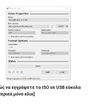
ς να εγγράψετε το ISO σε USB εύκολα
ερικά μόνο κλικ]