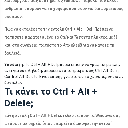
λειτουργικού σας συστήματος Windows, παρόλο που άλλοι
άνθρωποι μπορούν να το χρησιμοποιήσουν για διαφορετικούς
σκοπούς.
Πώς να εκτελέσετε την εντολή Ctrl + Alt + Del; Πρέπει να
πατήσετε παρατεταμένα το
Ctrl
και
Τα παντα
πλήκτρα μαζί
και, στη συνέχεια, πατήστε το
Απο
κλειδί για να κάνετε τη
δουλειά.
Υπόδειξη:
Το Ctrl + Alt + Del μπορεί επίσης να γραφτεί με πλην
αντί για συν. Δηλαδή, μπορείτε να το γράψετε ως Ctrl-Alt-Del ή
Control-Alt-Delete. Είναι επίσης γνωστό ως το
χαιρετισμός τριών
δακτύλων
.
Τι κάνει το Ctrl + Alt +
Delete;
Εάν η εντολή Ctrl + Alt + Del εκτελεστεί πριν τα Windows σας
φτάσουν σε σημείο όπου μπορεί να διακόψει την εντολή,