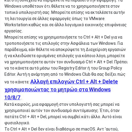
Windows υποθέτουν ότι θέλετε να το χρησιμοποιήσετε στον
τοπικό υπολογιστή σας. Μπορείτε επίσης να εκτελέσετε αυτήν
τη λειτουργία σε άλλες εφαρμογές όπως το VMware
Workstation καθώς και σε άλλο λογισμικό εικονικής επιφάνειας
εργασίας.
Μπορείτε επίσης να χρησιμοποιήσετε το Ctrl + Alt + Del για να
τροποποιήσετε τις επιλογές στην Ασφάλεια των Windows. Για
παράδειγμα, εάν θέλετε να αποκρύψετε τη Διαχείριση εργασιών
ή να κλειδώσετε ορισμένες επιλογές για κάποιο λόγο, μπορείτε
να χρησιμοποιήσετε αυτόν τον συνδυασμό Ctrl + Alt + Del. Πρέπει
να το κάνετε αυτό μέσω του Registry Editor ή του Group Policy
Editor. Αυτή η ανάρτηση από το Windows Club θα σας δείξει πώς
Αλλαγή επιλογών Ctrl + Alt + Delete
να το κάνετε:
χρησιμοποιώντας το μητρώο στα Windows
10/8/7
.
Κατά καιρούς, μια εφαρμογή στον υπολογιστή σας μπορεί να
χρησιμοποιεί αυτόν τον συνδυασμό συντόμευσης. Έτσι, όταν
πατάτε Ctrl + Alt + Del, μπορεί να συμβεί κάτι άλλο. Αυτό είναι
φυσιολογικό.
Το Ctrl + Alt + Del δεν είναι διαθέσιμο σε macOS. Αντ 'αυτού,