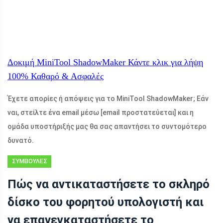
Δοκιμή MiniTool ShadowMaker
Κάντε κλικ για λήψη
100%
Καθαρό & Ασφαλές
Έχετε απορίες ή απόψεις για το MiniTool ShadowMaker; Εάν
ναι, στείλτε ένα email μέσω
[email προστατεύεται]
και η
ομάδα υποστήριξής μας θα σας απαντήσει το συντομότερο
δυνατό.
ΣΥΜΒΟΥΛΈΣ
ΔΗΜΙΟΥΡΓΊΑΣ
Πώς να αντικαταστήσετε το σκληρό
ΑΝΤΙΓΡΆΦΩΝ
δίσκο του φορητού υπολογιστή και
ΑΣΦΑΛΕΊΑΣ
να επανεγκαταστήσετε το