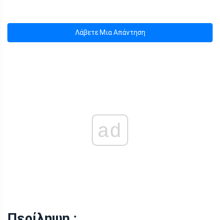
Λάβετε Μια Απάντηση
ad
Περίληψη :