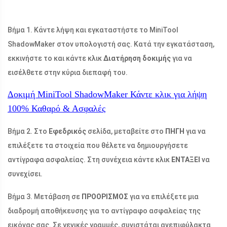
Βήμα 1. Κάντε λήψη και εγκαταστήστε το MiniTool
ShadowMaker στον υπολογιστή σας. Κατά την εγκατάσταση,
εκκινήστε το και κάντε κλικ
Διατήρηση δοκιμής
για να
εισέλθετε στην κύρια διεπαφή του.
Δοκιμή MiniTool ShadowMaker
Κάντε κλικ για λήψη
100%
Καθαρό & Ασφαλές
Βήμα 2. Στο
Εφεδρικός
σελίδα, μεταβείτε στο
ΠΗΓΗ
για να
επιλέξετε τα στοιχεία που θέλετε να δημιουργήσετε
αντίγραφα ασφαλείας. Στη συνέχεια κάντε κλικ
ΕΝΤΑΞΕΙ
να
συνεχίσει.
Βήμα 3. Μετάβαση σε
ΠΡΟΟΡΙΣΜΟΣ
για να επιλέξετε μια
διαδρομή αποθήκευσης για το αντίγραφο ασφαλείας της
εικόνας σας. Σε γενικές γραμμές, συνιστάται ανεπιφύλακτα